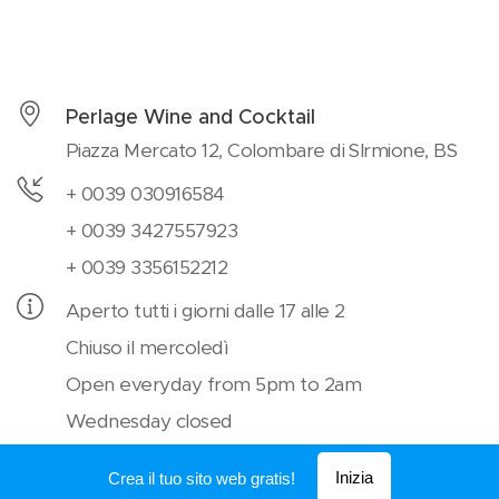
Perlage Wine and Cocktail
Piazza Mercato 12, Colombare di SIrmione, BS
+ 0039 030916584
+ 0039 3427557923
+ 0039 3356152212
Aperto tutti i giorni dalle 17 alle 2
Chiuso il mercoledì
Open everyday from 5pm to 2am
Wednesday closed
perlagesirmione@gmail.com
Inizia
Crea il tuo sito web gratis!